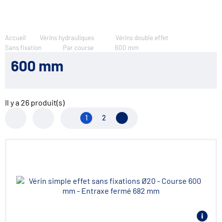
Accueil
Vérins hydrauliques
Vérins double effet
Sans fixation
Par course
600 mm
600 mm
Il y a
26
produit(s)
1
2
Page suivante