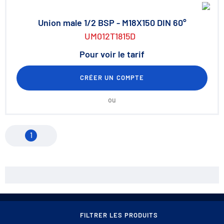
Union male 1/2 BSP - M18X150 DIN 60°
UM012T1815D
Pour voir le tarif
CRÉER UN COMPTE
ou
1
Contact
Conditions générales de vente
FILTRER LES PRODUITS
Mentions légales
Protection des données / Cookies