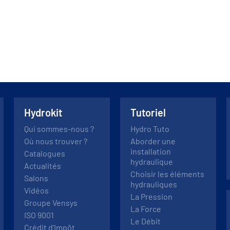
Hydrokit
Tutoriel
Qui sommes-nous ?
Hydro Tuto
Où nous trouver ?
Aborder une
installation
Catalogues
hydraulique
Actualités
Choisir les éléments
Salons
hydrauliques
Vidéos
La Pression
Groupe Vensys
La Force
ISO 9001
Le Débit
Crédit d'Impôt