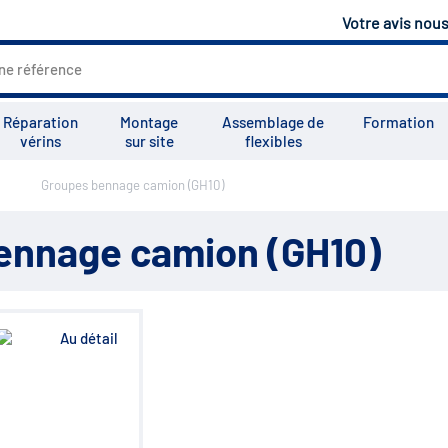
Votre avis nou
Réparation
Montage
Assemblage de
Formation
vérins
sur site
flexibles
Groupes bennage camion (GH10)
Tous les services
Tutoriels
Vid
ennage camion (GH10)