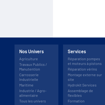
Nos Univers
Services
Agriculture
Réparation pompes
et moteurs à pistons
Travaux Publics /
Manutention
Réparation vérins
Carrosserie
Montage externe sur
Industrielle
site
Maritime
Hydrokit Services
Industrie / Agro-
Assemblage de
alimentaire
flexibles
Tous les univers
Formation