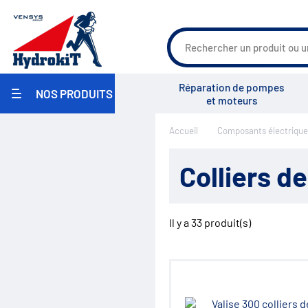
Agriculture
Réparation de pompes
NOS PRODUITS
Travaux Publics / Manutention
et moteurs
Carrosserie Industrielle
Maritime
Accueil
Composants électrique
Industrie / Agro-alimentaire
Groupe Vensys
Actualités
Salons
Pièces pour pulvérisateurs
agricoles
Colliers d
Environnement
Réparation
Pompe hydraulique
Réservoirs
Il y a
33
produit(s)
Filtration
Échangeurs
Centrales hydrauliques
Régulation de débit
Accumulateurs
Régulation de pression