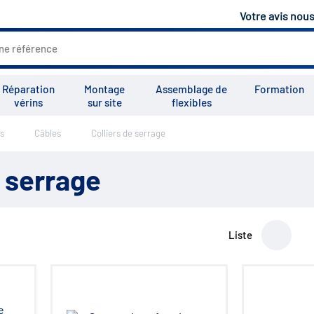
Votre avis nou
Réparation
Montage
Assemblage de
Formation
vérins
sur site
flexibles
s
Câbles
Colliers de serrage
Tous les services
Tutoriels
Vid
e serrage
Liste