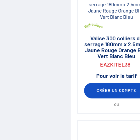
Distribution
Clapets et valves
Vérins hydrauliques
Composants haute pression
700 bar
Moteurs hydrauliques
Valise 300 colliers 
Orbitrols
serrage 180mm x 2.5
Connectiques
Jaune Rouge Orange 
Composants électriques
Vert Blanc Bleu
Matériel d'atelier
EAZKITEL38
Mallettes Hydroclips
Flexible hydraulique & Embouts
Pour voir le tarif
Flexible et raccord industriel
Coupleurs / Multicoupleurs
Equipements nettoyeurs haute
CRÉER UN COMPTE
pression
Lubrification / Graissage
ou
Rotators Baltrotors
Huile / Consommable
Le coin des bonnes affaires /
Destockage
Fiches de définition