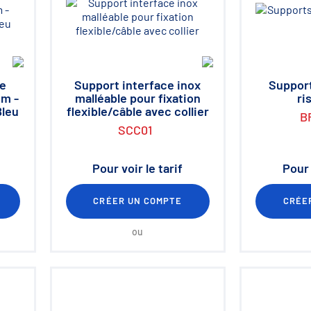
de
Support interface inox
Support
mm -
malléable pour fixation
ri
Bleu
flexible/câble avec collier
B
SCC01
Pour voir le tarif
Pour 
CRÉER UN COMPTE
CRÉE
ou