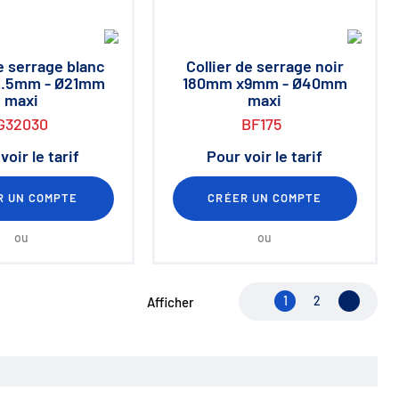
de serrage blanc
Collier de serrage noir
.5mm - Ø21mm
180mm x9mm - Ø40mm
maxi
maxi
G32030
BF175
voir le tarif
Pour voir le tarif
R UN COMPTE
CRÉER UN COMPTE
ou
ou
1
2
Page su
Afficher