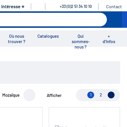
s intéresse ⭐
Contact
+33 (0)2 51 34 10 10
Où nous
Catalogues
Qui
+
trouver ?
sommes-
d'Infos
nous ?
éos
Nous rejoindre
Nous contacter
Mozaïque
1
2
Page su
Afficher