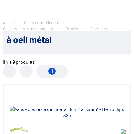
Accueil
Composants électriques
Connecteurs et interrupteurs
Cosses
à oeil métal
à oeil métal
Il y a
9
produit(s)
1