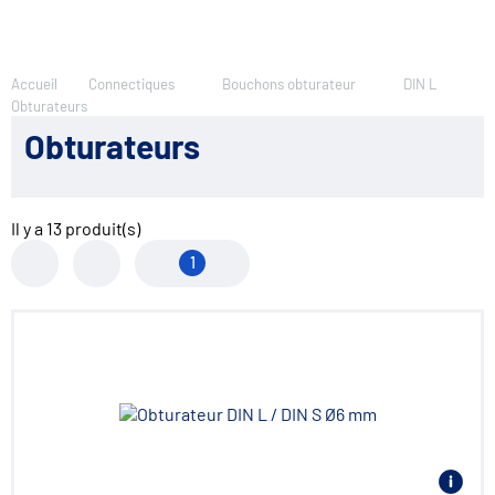
Accueil
Connectiques
Bouchons obturateur
DIN L
Obturateurs
Obturateurs
Il y a
13
produit(s)
1