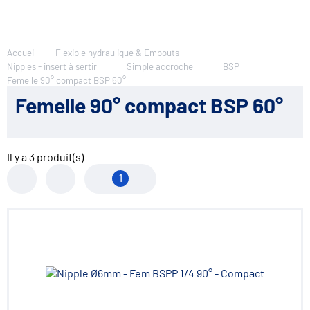
Accueil
Flexible hydraulique & Embouts
Nipples - insert à sertir
Simple accroche
BSP
Femelle 90° compact BSP 60°
Femelle 90° compact BSP 60°
Il y a
3
produit(s)
1