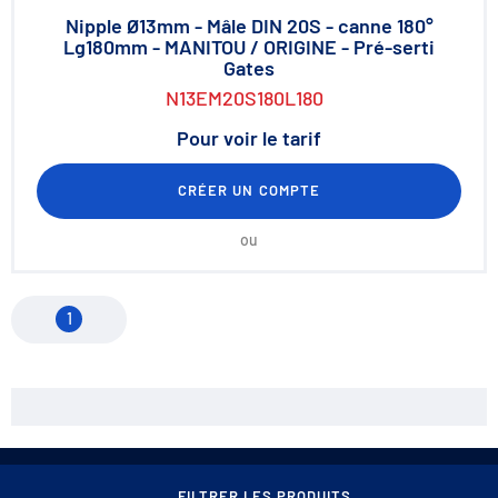
Nipple Ø13mm - Mâle DIN 20S - canne 180°
Lg180mm - MANITOU / ORIGINE - Pré-serti
Gates
N13EM20S180L180
Pour voir le tarif
CRÉER UN COMPTE
ou
1
Contact
Conditions générales de vente
FILTRER LES PRODUITS
Mentions légales
Protection des données / Cookies