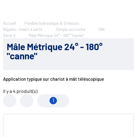
Accueil
Flexible hydraulique & Embouts
Nipples - insert à sertir
Simple accroche
DIN
Série S
Mâle Métrique 24° - 180° "canne"
Mâle Métrique 24° - 180°
"canne"
Application typique sur chariot à mât téléscopique
Il y a
4
produit(s)
1