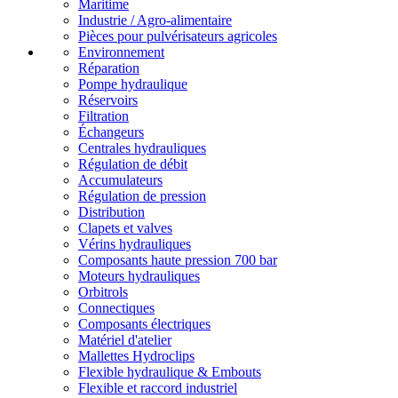
Maritime
Industrie / Agro-alimentaire
Pièces pour pulvérisateurs agricoles
Environnement
Réparation
Pompe hydraulique
Réservoirs
Filtration
Échangeurs
Centrales hydrauliques
Régulation de débit
Accumulateurs
Régulation de pression
Distribution
Clapets et valves
Vérins hydrauliques
Composants haute pression 700 bar
Moteurs hydrauliques
Orbitrols
Connectiques
Composants électriques
Matériel d'atelier
Mallettes Hydroclips
Flexible hydraulique & Embouts
Flexible et raccord industriel