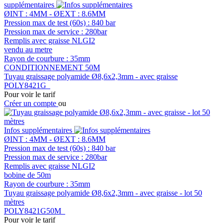
supplémentaires
ØINT : 4MM - ØEXT : 8.6MM
Pression max de test (60s) : 840 bar
Pression max de service : 280bar
Remplis avec graisse NLGI2
vendu au metre
Rayon de courbure : 35mm
CONDITIONNEMENT 50M
Tuyau graissage polyamide Ø8,6x2,3mm - avec graisse
POLY8421G
Pour voir le tarif
Créer un compte
ou
Infos supplémentaires
ØINT : 4MM - ØEXT : 8.6MM
Pression max de test (60s) : 840 bar
Pression max de service : 280bar
Remplis avec graisse NLGI2
bobine de 50m
Rayon de courbure : 35mm
Tuyau graissage polyamide Ø8,6x2,3mm - avec graisse - lot 50
mètres
POLY8421G50M
Pour voir le tarif