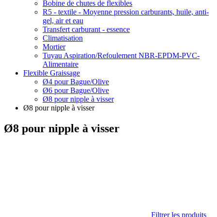
Bobine de chutes de flexibles
R5 - textile - Moyenne pression carburants, huile, anti-
gel, air et eau
Transfert carburant - essence
Climatisation
Mortier
Tuyau Aspiration/Refoulement NBR-EPDM-PVC-
Alimentaire
Flexible Graissage
Ø4 pour Bague/Olive
Ø6 pour Bague/Olive
Ø8 pour nipple à visser
Ø8 pour nipple à visser
Ø8 pour nipple à visser
Filtrer les produits