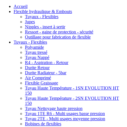
Accueil
Flexible hydraulique & Embouts
Tuyaux - Flexibles
Jupes
Nipples - insert à sertir
Ressort - gaine de protection - sécurité
Outillage pour fabrication de flexible
Tuyaux - Flexibles
Polyamide
Tuyau tressé
Tuyau Nappé
R4 - Aspiration - Retour
Durite Retour
Durite Radiateur - 5bar
Air Comprimé
Flexible Graissage
Tuyau Haute Température - 1SN EVOLUTION HT
150
Tuyau Haute Température - 2SN EVOLUTION HT
150
Tuyau Nettoyage haute pression
Tuyau 1TE R6 - Multi usages basse pression
Tuyau 2TE - Multi usages moyenne pression
Bobines de flexibles