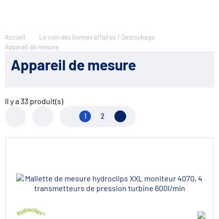
Accueil
Le coin des bonnes affaires / Destockage
Appareil de mesure
Appareil de mesure
Il y a
33
produit(s)
1
2
Page suivante