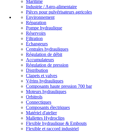
Maritime
Industrie / Agro-alimentaire
Pièces pour pulvérisateurs agricoles
Environnement
Réparation
Pompe hydraulique
Réservoirs
Filtration
Échangeurs
Centrales hydrauliques
Régulation de débit
Accumulateurs
Régulation de pression
Distribution
Clapets et valves
Vérins hydrauliques
Composants haute pression 700 bar
Moteurs hydrauliques
Orbitrols
Connectiques
Composants électriques
Matériel d'atelier
Mallettes Hydroclips
Flexible hydraulique & Embouts
Flexible et raccord industriel