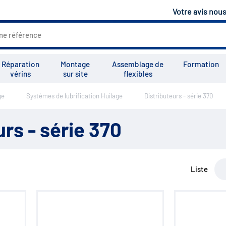
Votre avis nou
Réparation
Montage
Assemblage de
Formation
vérins
sur site
flexibles
ge
Systèmes de lubrification Huilage
Distributeurs - série 370
Tous les services
Tutoriels
Vid
urs - série 370
Liste