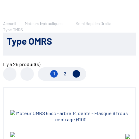
Accueil
Moteurs hydrauliques
Semi Rapides Orbital
Type OMRS
Type OMRS
Il y a
26
produit(s)
1
2
Page suivante