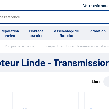
Votre avis nou
Réparation
Montage
Assemblage de
Formation
vérins
sur site
flexibles
Pompes de rechange
Pompe/Moteur Linde - Transmission variation 
Tous les services
Tutoriels
Vid
ur Linde - Transmission 
Liste