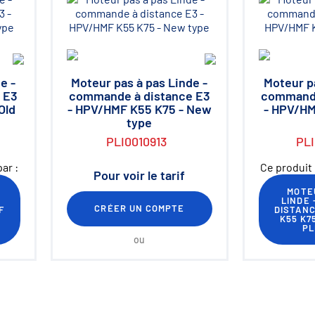
e -
Moteur pas à pas Linde -
Moteur pa
 E3
commande à distance E3
commande
Old
- HPV/HMF K55 K75 - New
- HPV/HM
type
PLI0010913
PL
ar :
Ce produit 
Pour voir le tarif
MOTEU
LINDE 
CRÉER UN COMPTE
F
DISTANC
K55 K7
PL
ou