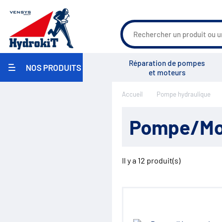
Réparation de pompes
NOS PRODUITS
et moteurs
Agriculture
Accueil
Pompe hydraulique
Travaux Publics / Manutention
Groupe Vensys
Actualités
Salons
Carrosserie Industrielle
Maritime
Pompe/Mote
Industrie / Agro-alimentaire
Pièces pour pulvérisateurs
agricoles
Environnement
Il y a
12
produit(s)
Réparation
Pompe hydraulique
Réservoirs
Filtration
Échangeurs
Centrales hydrauliques