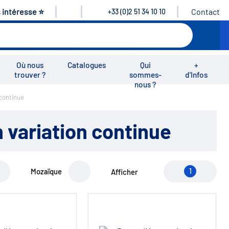
s intéresse ⭐
Contact
+33 (0)2 51 34 10 10
Où nous
Catalogues
Qui
+
trouver ?
sommes-
d'Infos
nous ?
continue
éos
Nous rejoindre
Nous contacter
variation continue
Mozaïque
1
Afficher