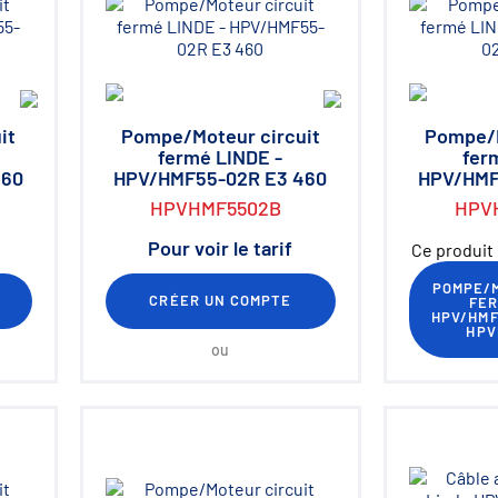
it
Pompe/Moteur circuit
Pompe/M
fermé LINDE -
fer
460
HPV/HMF55-02R E3 460
HPV/HMF
HPVHMF5502B
HPV
Pour voir le tarif
Ce produit 
POMPE/M
CRÉER UN COMPTE
FER
HPV/HMF
HPV
ou