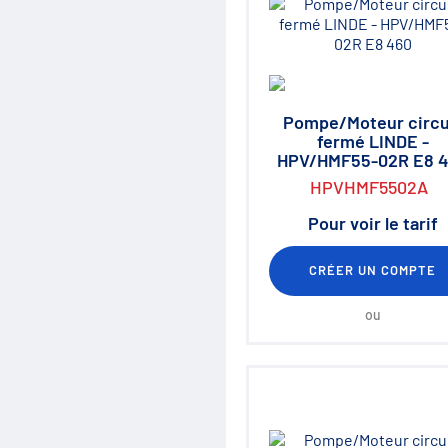
Régulation de débit
Accumulateurs
Régulation de pression
Distribution
Clapets et valves
Vérins hydrauliques
Pompe/Moteur circu
Composants haute pression
fermé LINDE -
700 bar
HPV/HMF55-02R E8 
Moteurs hydrauliques
HPVHMF5502A
Orbitrols
Connectiques
Pour voir le tarif
Composants électriques
Matériel d'atelier
Mallettes Hydroclips
CRÉER UN COMPTE
Flexible hydraulique & Embouts
Flexible et raccord industriel
ou
Coupleurs / Multicoupleurs
Equipements nettoyeurs haute
pression
Lubrification / Graissage
Rotators Baltrotors
Huile / Consommable
Le coin des bonnes affaires /