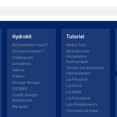
Hydrokit
Tutoriel
Qui sommes-nous ?
Hydro Tuto
Où nous trouver ?
Aborder une
installation
Catalogues
hydraulique
Actualités
Choisir les éléments
Salons
hydrauliques
Vidéos
La Pression
Groupe Vensys
La Force
ISO 9001
Le Débit
Crédit d'Impôt
La Puissance
Recherche
Les Rendements
Marques
Formules de base