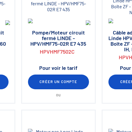
it
Pompe/Moteur circuit
Câble a
fermé LINDE -
Linde HP
460
HPV/HMF75-02R E7 435
Boîte ZF 
IH,
HPVHMF7502C
HPVH
Pour voir le tarif
Pour 
CRÉER UN COMPTE
CRÉE
ou