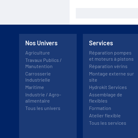
Nos Univers
Services
Agriculture
Réparation pompes
et moteurs à pistons
Travaux Publics /
Manutention
Réparation vérins
Carrosserie
Montage externe sur
Industrielle
site
Maritime
Hydrokit Services
Industrie / Agro-
Assemblage de
alimentaire
flexibles
Tous les univers
Formation
Atelier flexible
Tous les services