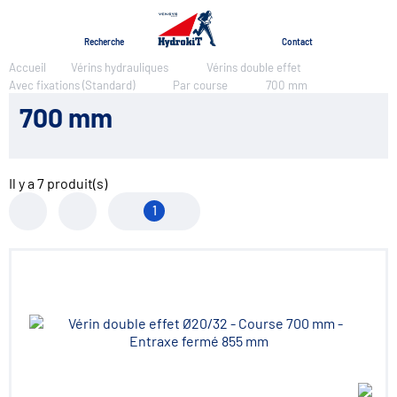
Menu
Recherche
Contact
Accueil
Vérins hydrauliques
Vérins double effet
Avec fixations (Standard)
Par course
700 mm
700 mm
Il y a
7
produit(s)
1