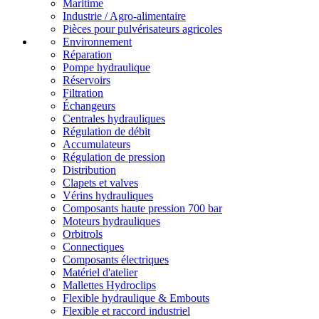
Maritime
Industrie / Agro-alimentaire
Pièces pour pulvérisateurs agricoles
Environnement
Réparation
Pompe hydraulique
Réservoirs
Filtration
Échangeurs
Centrales hydrauliques
Régulation de débit
Accumulateurs
Régulation de pression
Distribution
Clapets et valves
Vérins hydrauliques
Composants haute pression 700 bar
Moteurs hydrauliques
Orbitrols
Connectiques
Composants électriques
Matériel d'atelier
Mallettes Hydroclips
Flexible hydraulique & Embouts
Flexible et raccord industriel