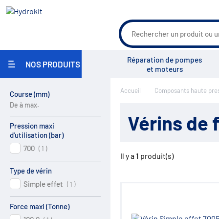
Agriculture
Réparation de pompes
NOS PRODUITS
Travaux Publics / Manutention
et moteurs
Carrosserie Industrielle
Maritime
Accueil
Composants haute pres
Industrie / Agro-alimentaire
Course
(
mm
)
Groupe Vensys
Actualités
Salons
Pièces pour pulvérisateurs
De à max.
agricoles
Vérins de 
Environnement
Pression maxi
Réparation
d'utilisation
(
bar
)
Pompe hydraulique
700
( 1 )
Réservoirs
Il y a
1
produit(s)
Filtration
Type de vérin
Échangeurs
Centrales hydrauliques
Simple effet
( 1 )
Régulation de débit
Accumulateurs
Force maxi
(
Tonne
)
Régulation de pression