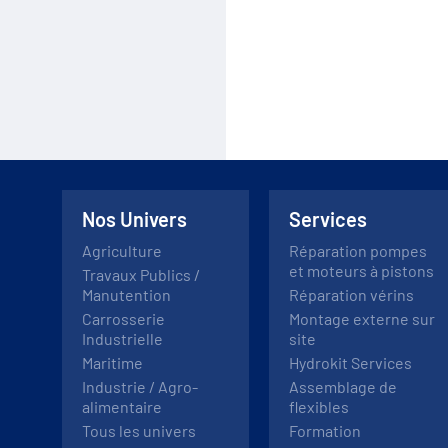
Nos Univers
Services
Agriculture
Réparation pompes
et moteurs à pistons
Travaux Publics /
Manutention
Réparation vérins
Carrosserie
Montage externe sur
Industrielle
site
Maritime
Hydrokit Services
Industrie / Agro-
Assemblage de
alimentaire
flexibles
Tous les univers
Formation