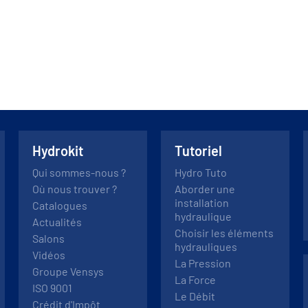
Hydrokit
Tutoriel
Qui sommes-nous ?
Hydro Tuto
Où nous trouver ?
Aborder une
installation
Catalogues
hydraulique
Actualités
Choisir les éléments
Salons
hydrauliques
Vidéos
La Pression
Groupe Vensys
La Force
ISO 9001
Le Débit
Crédit d'Impôt