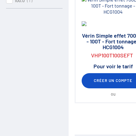
100.0
Distribution
( 1 )
Clapets et valves
Vérins hydrauliques
Composants haute pression
700 bar
Moteurs hydrauliques
Vérin Simple effet 70
Orbitrols
- 100T - Fort tonnage
Connectiques
HCG1004
Composants électriques
VHP100T100SEFT
Matériel d'atelier
Mallettes Hydroclips
Pour voir le tarif
Flexible hydraulique & Embouts
Flexible et raccord industriel
Coupleurs / Multicoupleurs
CRÉER UN COMPTE
Equipements nettoyeurs haute
pression
ou
Lubrification / Graissage
Rotators Baltrotors
Huile / Consommable
Le coin des bonnes affaires /
Destockage
Fiches de définition