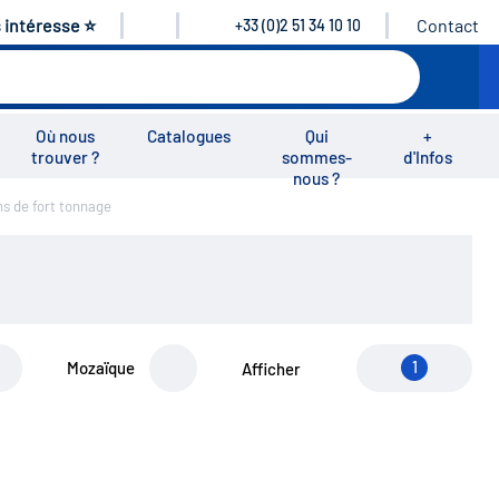
s intéresse ⭐
Contact
+33 (0)2 51 34 10 10
Où nous
Catalogues
Qui
+
trouver ?
sommes-
d'Infos
nous ?
ns de fort tonnage
éos
Nous rejoindre
Nous contacter
Mozaïque
1
Afficher