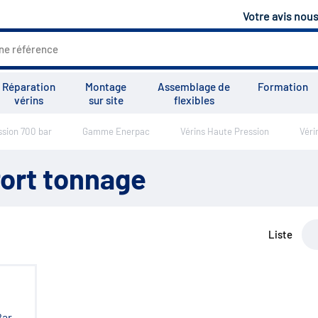
Votre avis nou
Réparation
Montage
Assemblage de
Formation
vérins
sur site
flexibles
sion 700 bar
Gamme Enerpac
Vérins Haute Pression
Véri
Tous les services
Tutoriels
Vid
fort tonnage
Liste