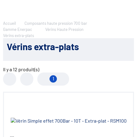
Accueil
Composants haute pression 700 bar
Gamme Enerpac
Vérins Haute Pression
Vérins extra-plats
Vérins extra-plats
Il y a
12
produit(s)
1