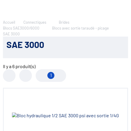
Accueil
Connectiques
Brides
Blocs SAE3000/6000
Blocs avec sortie taraudé - picage
SAE 3000
SAE 3000
Il y a
6
produit(s)
1