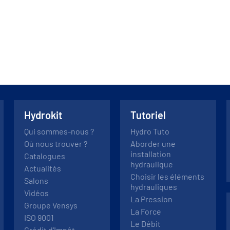
Hydrokit
Tutoriel
Qui sommes-nous ?
Hydro Tuto
Où nous trouver ?
Aborder une
installation
Catalogues
hydraulique
Actualités
Choisir les éléments
Salons
hydrauliques
Vidéos
La Pression
Groupe Vensys
La Force
ISO 9001
Le Débit
Crédit d'Impôt