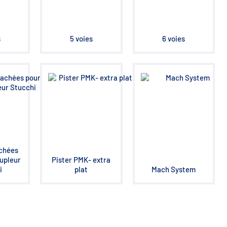
s
5 voies
6 voies
chées
upleur
Pister PMK- extra
i
plat
Mach System