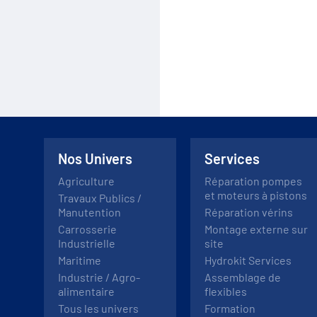
Nos Univers
Services
Agriculture
Réparation pompes
et moteurs à pistons
Travaux Publics /
Manutention
Réparation vérins
Carrosserie
Montage externe sur
Industrielle
site
Maritime
Hydrokit Services
Industrie / Agro-
Assemblage de
alimentaire
flexibles
Tous les univers
Formation