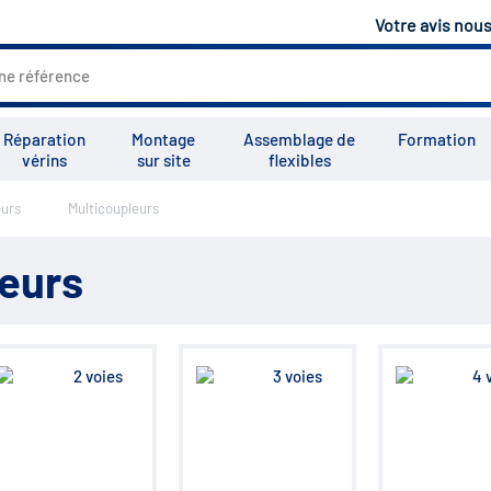
Votre avis nou
Réparation
Montage
Assemblage de
Formation
vérins
sur site
flexibles
eurs
Multicoupleurs
Tous les services
Tutoriels
Vid
leurs