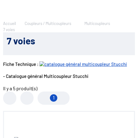
Accueil
Coupleurs / Multicoupleurs
Multicoupleurs
7 voies
7 voies
Fiche Technique :
- Catalogue général Multicoupleur Stucchi
Il y a
5
produit(s)
1