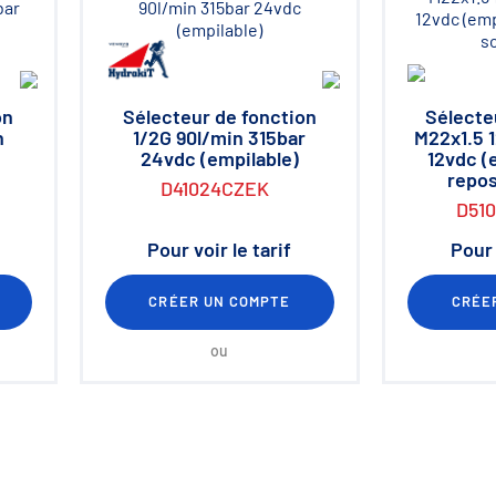
on
Sélecteur de fonction
Sélecte
n
1/2G 90l/min 315bar
M22x1.5 
24vdc (empilable)
12vdc (
repos
D41024CZEK
D51
Pour voir le tarif
Pour 
CRÉER UN COMPTE
CRÉE
ou