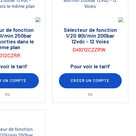
ur de fonction
Sélecteur de fonction
0l/min 250bar
1/2G 90l/min 200bar
sorties dans le
12vdc - 12 Voies
me plan
D41012CZZRW
1012CZRR
voir le tarif
Pour voir le tarif
R UN COMPTE
CRÉER UN COMPTE
ou
ou