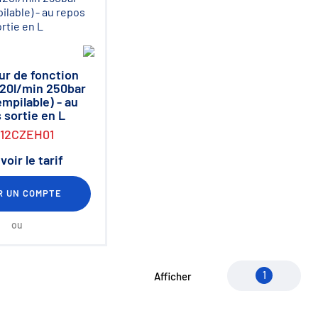
ur de fonction
120l/min 250bar
empilable) - au
 sortie en L
012CZEH01
voir le tarif
R UN COMPTE
ou
1
Afficher