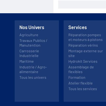
Nos Univers
Services
Agriculture
Réparation pompes
et moteurs à pistons
Travaux Publics /
Manutention
Réparation vérins
Carrosserie
Montage externe sur
Industrielle
site
Maritime
Hydrokit Services
Industrie / Agro-
Assemblage de
alimentaire
flexibles
Tous les univers
Formation
Atelier flexible
Tous les services