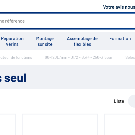
Votre avis nou
Réparation
Montage
Assemblage de
Formation
vérins
sur site
flexibles
ecteur de fonctions
90-120L/min - G1/2 - G3/4 - 250-315bar
Sélec
Tous les services
Tutoriels
Vid
 seul
Liste