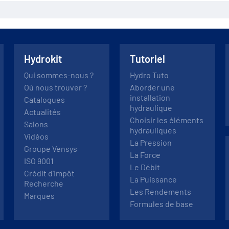
Hydrokit
Tutoriel
Qui sommes-nous ?
Hydro Tuto
Où nous trouver ?
Aborder une
installation
Catalogues
hydraulique
Actualités
Choisir les éléments
Salons
hydrauliques
Vidéos
La Pression
Groupe Vensys
La Force
ISO 9001
Le Débit
Crédit d'Impôt
La Puissance
Recherche
Les Rendements
Marques
Formules de base