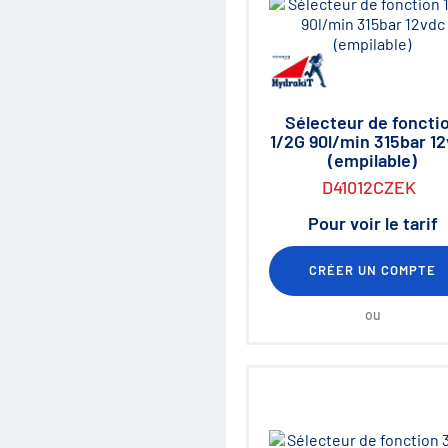
Distribution
Clapets et valves
Vérins hydrauliques
Composants haute pression
700 bar
Moteurs hydrauliques
Sélecteur de foncti
Orbitrols
1/2G 90l/min 315bar 1
Connectiques
(empilable)
Composants électriques
D41012CZEK
Matériel d'atelier
Mallettes Hydroclips
Pour voir le tarif
Flexible hydraulique & Embouts
Flexible et raccord industriel
Coupleurs / Multicoupleurs
CRÉER UN COMPTE
Equipements nettoyeurs haute
pression
ou
Lubrification / Graissage
Rotators Baltrotors
Huile / Consommable
Le coin des bonnes affaires /
Destockage
Fiches de définition