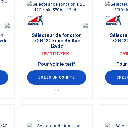
on
Sélecteur de fonction
Sélecte
2vdc
1/2G 120l/min 350bar
1/2G 12
12vdc
D51012CZRK
D51
Pour voir le tarif
Pour 
CRÉER UN COMPTE
CRÉE
ou