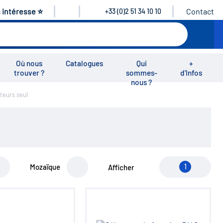
s intéresse ⭐
Contact
+33 (0)2 51 34 10 10
Où nous
Catalogues
Qui
+
trouver ?
sommes-
d'Infos
nous ?
teurs seul
éos
Nous rejoindre
Nous contacter
Mozaïque
1
Afficher