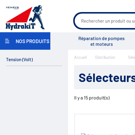
Agriculture
Réparation de pompes
NOS PRODUITS
Travaux Publics / Manutention
et moteurs
Carrosserie Industrielle
Maritime
Accueil
Distribution
Sél
Industrie / Agro-alimentaire
Tension
(
Volt
)
Groupe Vensys
Actualités
Salons
Pièces pour pulvérisateurs
agricoles
Sélecteurs
Environnement
Réparation
Pompe hydraulique
Réservoirs
Il y a
15
produit(s)
Filtration
Échangeurs
Centrales hydrauliques
Régulation de débit
Accumulateurs
Régulation de pression