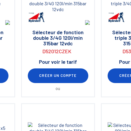
on
Sélecteur de fonction
Sélecte
ar
double 3/4G 120l/min
triple 
315bar 12vdc
315
D52012CZEK
D5
Pour voir le tarif
Pour 
CRÉER UN COMPTE
CRÉE
ou