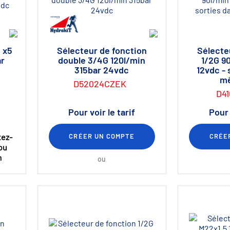
 x5
Sélecteur de fonction
Sélecte
ar
double 3/4G 120l/min
1/2G 9
315bar 24vdc
12vdc - 
mê
D52024CZEK
D4
Pour voir le tarif
Pour 
tez-
CRÉER UN COMPTE
CRÉE
 ou
m
ou