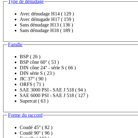
Type de dénudage
Avec dénudage H14
( 129 )
Avec dénugade H17
( 159 )
Sans dénudage H13
( 136 )
Sans dénudage H18
( 189 )
Famille
BSP
( 26 )
BSP cône 60°
( 53 )
DIN cône 24° - série S
( 66 )
DIN série S
( 23 )
JIC 37°
( 90 )
ORFS
( 71 )
SAE 3000 PSI - SAE J 518
( 94 )
SAE 6000 PSI - SAE J 518
( 127 )
Supercat
( 63 )
Forme du raccord
Coudé 45°
( 82 )
Coudé 90°
( 96 )