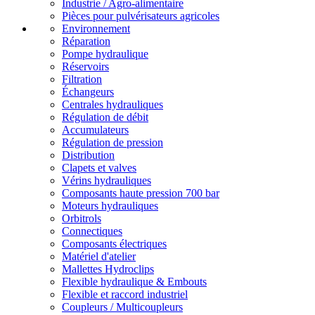
Industrie / Agro-alimentaire
Pièces pour pulvérisateurs agricoles
Environnement
Réparation
Pompe hydraulique
Réservoirs
Filtration
Échangeurs
Centrales hydrauliques
Régulation de débit
Accumulateurs
Régulation de pression
Distribution
Clapets et valves
Vérins hydrauliques
Composants haute pression 700 bar
Moteurs hydrauliques
Orbitrols
Connectiques
Composants électriques
Matériel d'atelier
Mallettes Hydroclips
Flexible hydraulique & Embouts
Flexible et raccord industriel
Coupleurs / Multicoupleurs