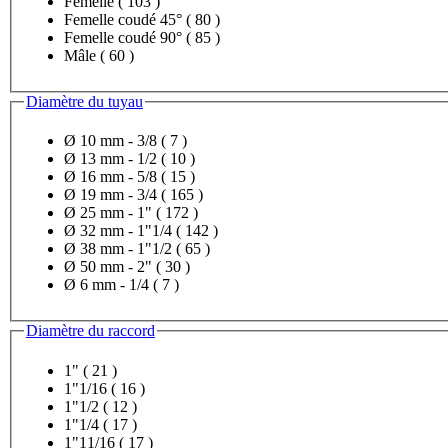
Femelle
( 103 )
Femelle coudé 45°
( 80 )
Femelle coudé 90°
( 85 )
Mâle
( 60 )
Diamètre du tuyau
Ø 10 mm - 3/8
( 7 )
Ø 13 mm - 1/2
( 10 )
Ø 16 mm - 5/8
( 15 )
Ø 19 mm - 3/4
( 165 )
Ø 25 mm - 1"
( 172 )
Ø 32 mm - 1"1/4
( 142 )
Ø 38 mm - 1"1/2
( 65 )
Ø 50 mm - 2"
( 30 )
Ø 6 mm - 1/4
( 7 )
Diamètre du raccord
1"
( 21 )
1"1/16
( 16 )
1"1/2
( 12 )
1"1/4
( 17 )
1"11/16
( 17 )