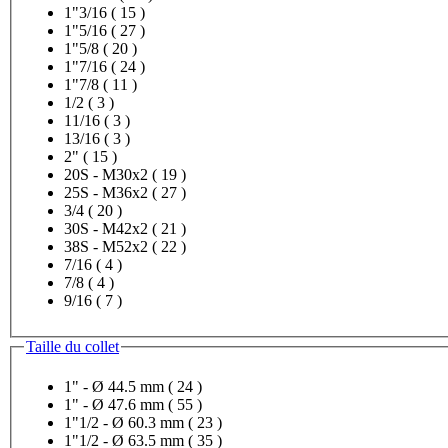
1"3/16
( 15 )
1"5/16
( 27 )
1"5/8
( 20 )
1"7/16
( 24 )
1"7/8
( 11 )
1/2
( 3 )
11/16
( 3 )
13/16
( 3 )
2"
( 15 )
20S - M30x2
( 19 )
25S - M36x2
( 27 )
3/4
( 20 )
30S - M42x2
( 21 )
38S - M52x2
( 22 )
7/16
( 4 )
7/8
( 4 )
9/16
( 7 )
Taille du collet
1" - Ø 44.5 mm
( 24 )
1" - Ø 47.6 mm
( 55 )
1"1/2 - Ø 60.3 mm
( 23 )
1"1/2 - Ø 63.5 mm
( 35 )