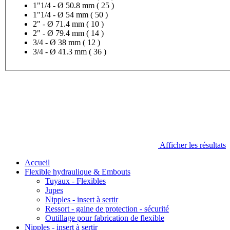
1"1/4 - Ø 50.8 mm
( 25 )
1"1/4 - Ø 54 mm
( 50 )
2" - Ø 71.4 mm
( 10 )
2" - Ø 79.4 mm
( 14 )
3/4 - Ø 38 mm
( 12 )
3/4 - Ø 41.3 mm
( 36 )
Afficher les résultats
Accueil
Flexible hydraulique & Embouts
Tuyaux - Flexibles
Jupes
Nipples - insert à sertir
Ressort - gaine de protection - sécurité
Outillage pour fabrication de flexible
Nipples - insert à sertir