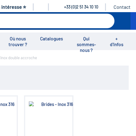
s intéresse ⭐
Contact
+33 (0)2 51 34 10 10
Où nous
Catalogues
Qui
+
trouver ?
sommes-
d'Infos
nous ?
nox double accroche
éos
Nous rejoindre
Nous contacter