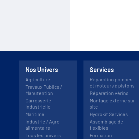
Nos Univers
Services
Agriculture
Réparation pompes
et moteurs à pistons
Travaux Publics /
Manutention
Réparation vérins
Carrosserie
Montage externe sur
Industrielle
site
Maritime
Hydrokit Services
Industrie / Agro-
Assemblage de
alimentaire
flexibles
Tous les univers
Formation