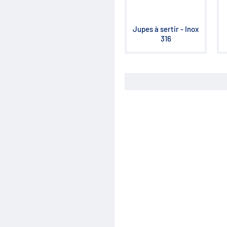
Distribution
Clapets et valves
Vérins hydrauliques
Jupes à sertir - Inox
Composants haute pression
316
700 bar
Moteurs hydrauliques
Orbitrols
Connectiques
Composants électriques
Matériel d'atelier
Mallettes Hydroclips
Flexible hydraulique & Embouts
Flexible et raccord industriel
Coupleurs / Multicoupleurs
Equipements nettoyeurs haute
pression
Lubrification / Graissage
Rotators Baltrotors
Huile / Consommable
Le coin des bonnes affaires /
Destockage
Fiches de définition