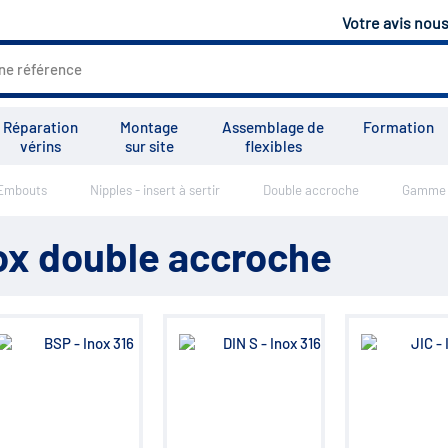
Votre avis nou
Réparation
Montage
Assemblage de
Formation
vérins
sur site
flexibles
 Embouts
Nipples - insert à sertir
Double accroche
Gamme I
Tous les services
Tutoriels
Vid
x double accroche