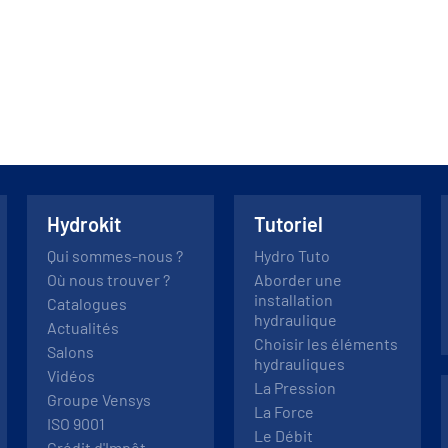
Hydrokit
Tutoriel
Qui sommes-nous ?
Hydro Tuto
Où nous trouver ?
Aborder une
installation
Catalogues
hydraulique
Actualités
Choisir les éléments
Salons
hydrauliques
Vidéos
La Pression
Groupe Vensys
La Force
ISO 9001
Le Débit
Crédit d'Impôt