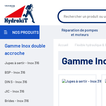
Agriculture
Réparation de pompes
NOS PRODUITS
Travaux Publics / Manutention
et moteurs
Carrosserie Industrielle
Maritime
Gamme Inox double
Accueil
Flexible hydraulique &
Industrie / Agro-alimentaire
Groupe Vensys
Actualités
Salons
Pièces pour pulvérisateurs
accroche
agricoles
Gamme Ino
Environnement
Jupes à sertir - Inox 316
Réparation
Pompe hydraulique
BSP - Inox 316
Réservoirs
Filtration
DIN S - Inox 316
Échangeurs
Centrales hydrauliques
JIC - Inox 316
Régulation de débit
Accumulateurs
Brides - Inox 316
Régulation de pression