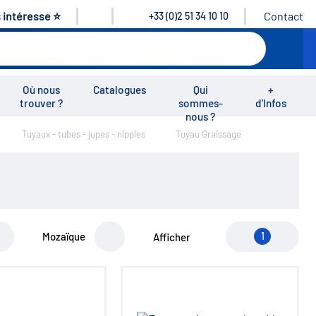
s intéresse ⭐
Contact
+33 (0)2 51 34 10 10
Où nous
Catalogues
Qui
+
trouver ?
sommes-
d'Infos
nous ?
Tuyaux - tubes - jupes - nipples
Tuyau Graissage
éos
Nous rejoindre
Nous contacter
Mozaïque
1
Afficher