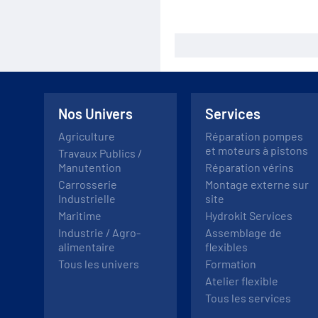
Nos Univers
Services
Agriculture
Réparation pompes
et moteurs à pistons
Travaux Publics /
Manutention
Réparation vérins
Carrosserie
Montage externe sur
Industrielle
site
Maritime
Hydrokit Services
Industrie / Agro-
Assemblage de
alimentaire
flexibles
Tous les univers
Formation
Atelier flexible
Tous les services