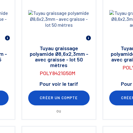
Tuyau graissage
Tuya
m -
polyamide Ø8,6x2,3mm -
polyamid
5
avec graisse - lot 50
avec grai
mètres
POL
POLY8421G50M
Pour voir le tarif
Pour 
CRÉER UN COMPTE
CRÉE
ou