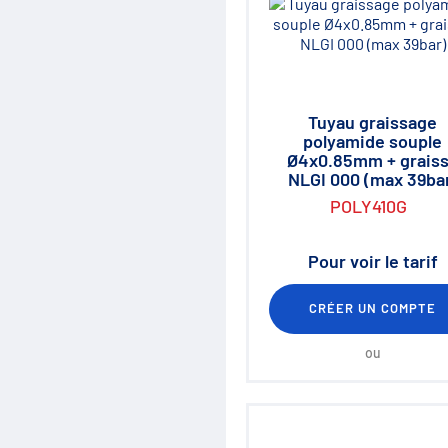
Distribution
Clapets et valves
Vérins hydrauliques
Composants haute pression
700 bar
Moteurs hydrauliques
Tuyau graissage
Orbitrols
polyamide souple
Connectiques
Ø4x0.85mm + grais
Composants électriques
NLGI 000 (max 39ba
Matériel d'atelier
POLY410G
Mallettes Hydroclips
Flexible hydraulique & Embouts
Flexible et raccord industriel
Pour voir le tarif
Coupleurs / Multicoupleurs
Equipements nettoyeurs haute
pression
CRÉER UN COMPTE
Lubrification / Graissage
Rotators Baltrotors
ou
Huile / Consommable
Le coin des bonnes affaires /
Destockage
Fiches de définition