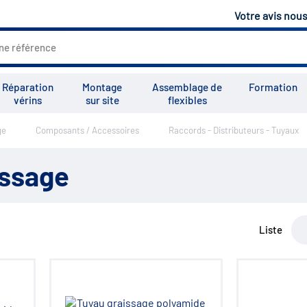
Votre avis nou
Réparation
Montage
Assemblage de
Formation
vérins
sur site
flexibles
ge
Composants / Accessoires
Raccords - Distributeurs - Tuyaux
Tous les services
Tutoriels
Vid
issage
Liste