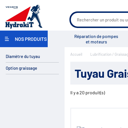
Agriculture
Réparation de pompes
NOS PRODUITS
Travaux Publics / Manutention
et moteurs
Carrosserie Industrielle
Maritime
Accueil
Lubrification / Graissa
Industrie / Agro-alimentaire
Diamètre du tuyau
Groupe Vensys
Actualités
Salons
Pièces pour pulvérisateurs
agricoles
Option graissage
Tuyau Gra
Environnement
Réparation
Pompe hydraulique
Réservoirs
Il y a
20
produit(s)
Filtration
Échangeurs
Centrales hydrauliques
Régulation de débit
Accumulateurs
Régulation de pression