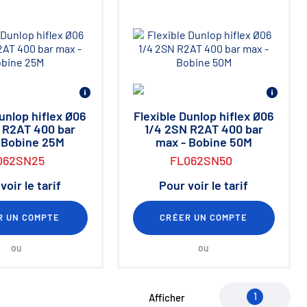
Dunlop hiflex Ø06
Flexible Dunlop hiflex Ø06
 R2AT 400 bar
1/4 2SN R2AT 400 bar
 Bobine 25M
max - Bobine 50M
062SN25
FL062SN50
voir le tarif
Pour voir le tarif
R UN COMPTE
CRÉER UN COMPTE
ou
ou
1
Afficher