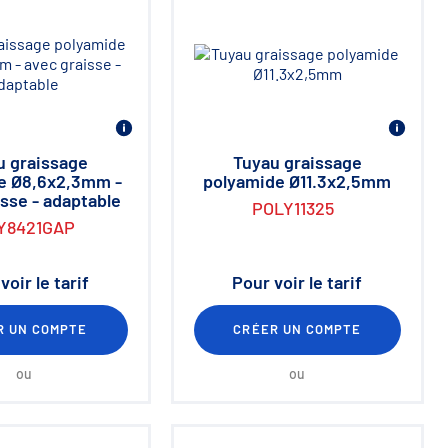
u graissage
Tuyau graissage
e Ø8,6x2,3mm -
polyamide Ø11.3x2,5mm
sse - adaptable
POLY11325
Y8421GAP
voir le tarif
Pour voir le tarif
R UN COMPTE
CRÉER UN COMPTE
ou
ou