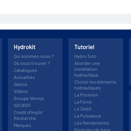
Hydrokit
Tutoriel
Qui sommes-nous ?
Hydro Tuto
Où nous trouver ?
Aborder une
installation
Catalogues
hydraulique
Actualités
Choisir les éléments
Salons
hydrauliques
Vidéos
La Pression
Groupe Vensys
La Force
ISO 9001
Le Débit
Crédit d'Impôt
La Puissance
Recherche
Les Rendements
Marques
Formules de base