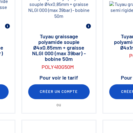
Tuyau graissage
Tuya
polyamide souple
polyami
se
Ø4x0.85mm + graisse
Ø4x1
r)
NLGI 000 (max 39bar) -
P
bobine 50m
POLY410G50M
Pour voir le tarif
Pour 
CRÉER UN COMPTE
CRÉE
ou