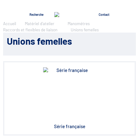
Menu
Recherche
Contact
Accueil
Matériel d'atelier
Manomètres
Raccords et flexibles de liaison
Unions femelles
Unions femelles
Série française