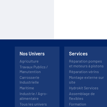
Nos Univers
Services
Agriculture
Réparation pompes
et moteurs à pistons
Travaux Publics /
Manutention
Réparation vérins
Carrosserie
Montage externe sur
Industrielle
site
Maritime
Hydrokit Services
Industrie / Agro-
Assemblage de
alimentaire
flexibles
Tous les univers
Formation