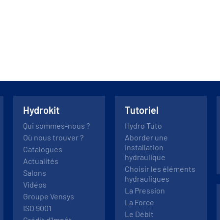
Hydrokit
Tutoriel
Qui sommes-nous ?
Hydro Tuto
Où nous trouver ?
Aborder une
installation
Catalogues
hydraulique
Actualités
Choisir les éléments
Salons
hydrauliques
Vidéos
La Pression
Groupe Vensys
La Force
ISO 9001
Le Débit
Crédit d'Impôt