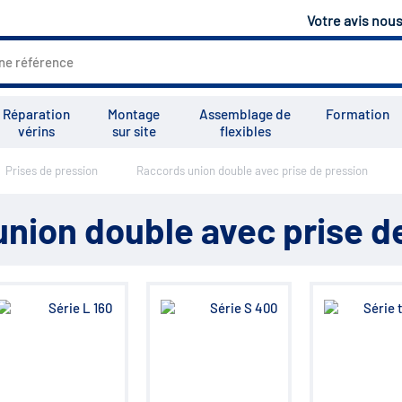
Votre avis nou
Réparation
Montage
Assemblage de
Formation
vérins
sur site
flexibles
Prises de pression
Raccords union double avec prise de pression
Tous les services
Tutoriels
Vid
nion double avec prise d