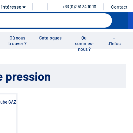
s intéresse ⭐
Contact
+33 (0)2 51 34 10 10
Où nous
Catalogues
Qui
+
trouver ?
sommes-
d'Infos
nous ?
éos
Nous rejoindre
Nous contacter
e pression