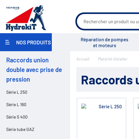
Agriculture
Réparation de pompes
NOS PRODUITS
Travaux Publics / Manutention
et moteurs
Carrosserie Industrielle
Maritime
Raccords union
Accueil
Matériel d'atelier
Industrie / Agro-alimentaire
Groupe Vensys
Actualités
Salons
Pièces pour pulvérisateurs
double avec prise de
agricoles
Raccords u
pression
Environnement
Réparation
Pompe hydraulique
Série L 250
Réservoirs
Filtration
Série L 160
Échangeurs
Centrales hydrauliques
Série S 400
Régulation de débit
Accumulateurs
Série tube GAZ
Régulation de pression