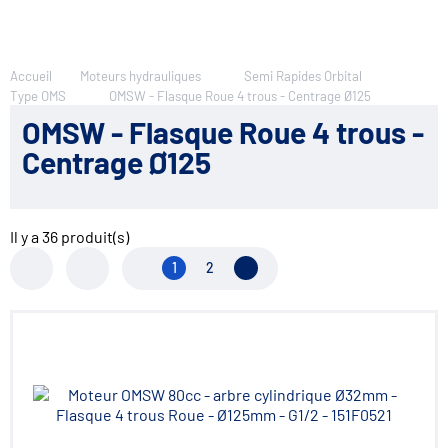
Accueil
Moteurs hydrauliques
Semi Rapides Orbital
Type OMS
OMSW - Flasque Roue 4 trous - Centrage Ø125
OMSW - Flasque Roue 4 trous -
Centrage Ø125
Il y a
36
produit(s)
1
2
Page suivante