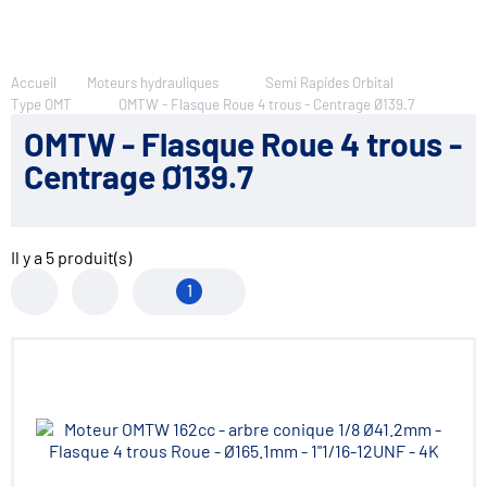
Accueil
Moteurs hydrauliques
Semi Rapides Orbital
Type OMT
OMTW - Flasque Roue 4 trous - Centrage Ø139.7
OMTW - Flasque Roue 4 trous -
Centrage Ø139.7
Il y a
5
produit(s)
1