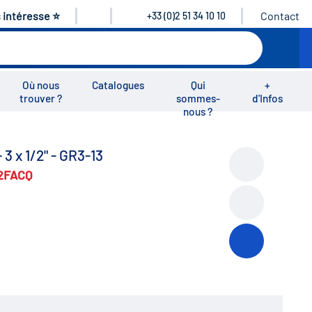
s intéresse ⭐
Contact
+33 (0)2 51 34 10 10
Où nous
Catalogues
Qui
+
trouver ?
sommes-
d'Infos
nous ?
éos
Nous rejoindre
Nous contacter
3 x 1/2" - GR3-13
2FACQ