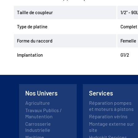
Destockage
Fiches de définition
Taille de coupleur
1/2" - 9
Type de platine
Complet 
Forme du raccord
Femelle
Implantation
G1/2
Nos Univers
Services
Agriculture
Réparation pompes
et moteurs à pistons
Travaux Publics /
Manutention
Réparation vérins
Carrosserie
Montage externe sur
Industrielle
site
Maritime
Hydrokit Services