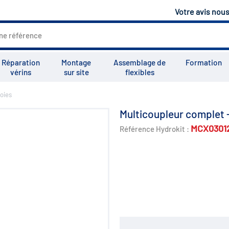
Votre avis nou
Réparation
Montage
Assemblage de
Formation
vérins
sur site
flexibles
voies
Tous les services
Tutoriels
Vid
Multicoupleur complet - 
MCX0301
Référence Hydrokit :