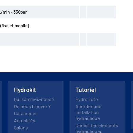
0L/min - 330bar
(fixe et mobile)
Hydrokit
Tutoriel
Qui sommes-nous ?
Hydro Tuto
Où nous trouver ?
Aborder une
installation
Catalogues
hydraulique
Actualités
Choisir les éléments
Salons
hydrauliques