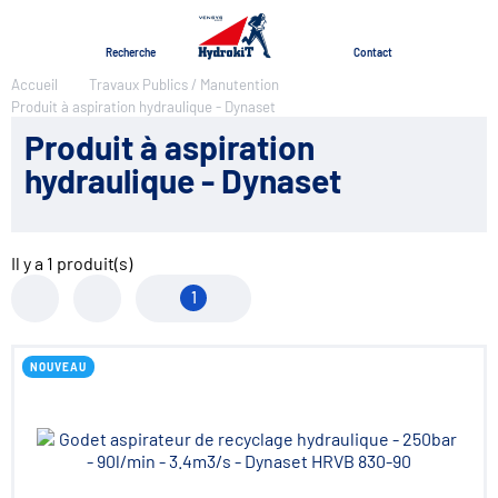
Menu
Recherche
Contact
Accueil
Travaux Publics / Manutention
Produit à aspiration hydraulique - Dynaset
Produit à aspiration
hydraulique - Dynaset
Il y a
1
produit(s)
1
NOUVEAU