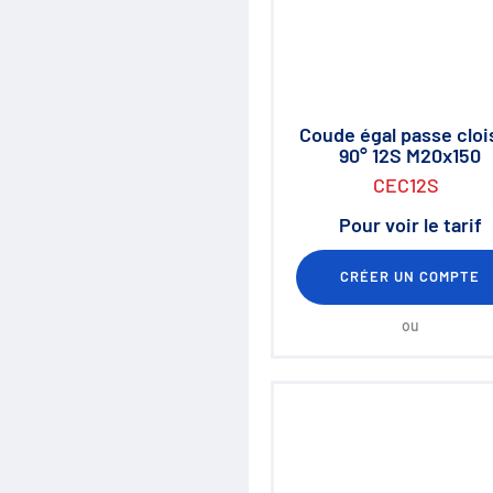
Régulation de débit
Accumulateurs
Régulation de pression
Distribution
Clapets et valves
Vérins hydrauliques
Coude égal passe clo
Composants haute pression
90° 12S M20x150
700 bar
Moteurs hydrauliques
CEC12S
Orbitrols
Pour voir le tarif
Connectiques
Composants électriques
Matériel d'atelier
CRÉER UN COMPTE
Mallettes Hydroclips
Flexible hydraulique & Embouts
ou
Flexible et raccord industriel
Coupleurs / Multicoupleurs
Equipements nettoyeurs haute
pression
Lubrification / Graissage
Rotators Baltrotors
Huile / Consommable
Le coin des bonnes affaires /