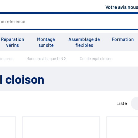
Votre avis nou
Réparation
Montage
Assemblage de
Formation
vérins
sur site
flexibles
accords
Raccord à bague DIN S
Coude égal cloison
Tous les services
Tutoriels
Vid
 cloison
Liste