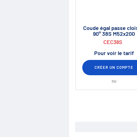
Destockage
Fiches de définition
Coude égal passe clo
90° 38S M52x200
CEC38S
Pour voir le tarif
CRÉER UN COMPTE
ou