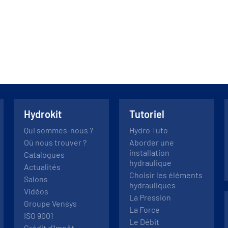
Hydrokit
Tutoriel
Qui sommes-nous ?
Hydro Tuto
Où nous trouver ?
Aborder une
installation
Catalogues
hydraulique
Actualités
Choisir les éléments
Salons
hydrauliques
Vidéos
La Pression
Groupe Vensys
La Force
ISO 9001
Le Débit
Crédit d'Impôt