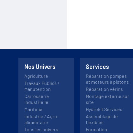
Nos Univers
Services
Agriculture
Réparation pompes
et moteurs à pistons
Travaux Publics /
Manutention
Réparation vérins
Carrosserie
Montage externe sur
Industrielle
site
Maritime
Hydrokit Services
Industrie / Agro-
Assemblage de
alimentaire
flexibles
Tous les univers
Formation