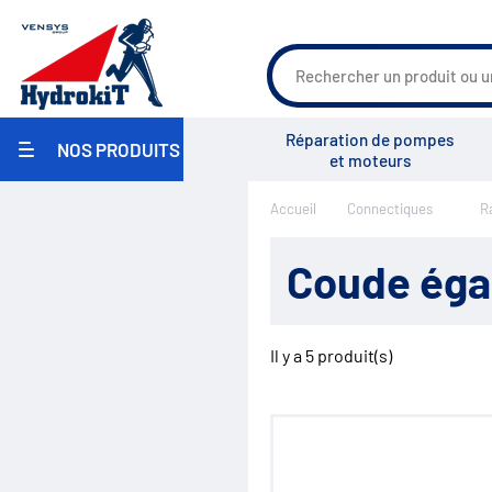
Réparation de pompes
NOS PRODUITS
et moteurs
Agriculture
Accueil
Connectiques
R
Travaux Publics / Manutention
Groupe Vensys
Actualités
Salons
Carrosserie Industrielle
Maritime
Coude égal
Industrie / Agro-alimentaire
Pièces pour pulvérisateurs
agricoles
Environnement
Il y a
5
produit(s)
Réparation
Pompe hydraulique
Réservoirs
Filtration
Échangeurs
Centrales hydrauliques