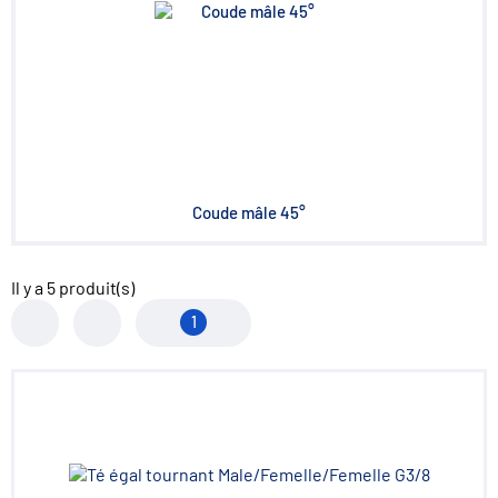
Coude mâle 45°
Il y a
5
produit(s)
1