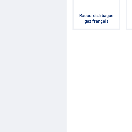
Régulation de débit
Accumulateurs
Régulation de pression
Raccords à bague
Distribution
gaz français
Clapets et valves
Vérins hydrauliques
Composants haute pression
700 bar
Moteurs hydrauliques
Orbitrols
Connectiques
Composants électriques
Matériel d'atelier
Mallettes Hydroclips
Flexible hydraulique & Embouts
Flexible et raccord industriel
Coupleurs / Multicoupleurs
Equipements nettoyeurs haute
pression
Lubrification / Graissage
Rotators Baltrotors
Huile / Consommable
Le coin des bonnes affaires /