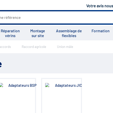
Votre avis nou
Réparation
Montage
Assemblage de
Formation
vérins
sur site
flexibles
accords
Raccord agricole
Union mâle
Tous les services
Tutoriels
Vid
e