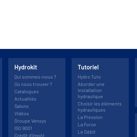
Hydrokit
Tutoriel
Qui sommes-nous ?
Hydro Tuto
Où nous trouver ?
Aborder une
installation
Catalogues
hydraulique
Actualités
Choisir les éléments
Salons
hydrauliques
Vidéos
La Pression
Groupe Vensys
La Force
ISO 9001
Le Débit
Crédit d'Impôt