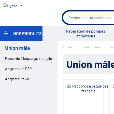
Réparation de pompes
NOS PRODUITS
et moteurs
Agriculture
Union mâle
Accueil
Connectiques
R
Travaux Publics / Manutention
Groupe Vensys
Actualités
Salons
Carrosserie Industrielle
Maritime
Raccords à bague gaz français
Union mâl
Industrie / Agro-alimentaire
Pièces pour pulvérisateurs
Adaptateurs BSP
agricoles
Environnement
Adaptateurs JIC
Réparation
Pompe hydraulique
Réservoirs
Filtration
Échangeurs
Centrales hydrauliques