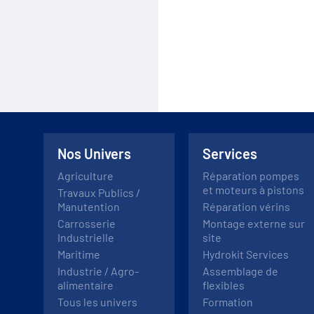
Nos Univers
Services
Agriculture
Réparation pompes
et moteurs à pistons
Travaux Publics /
Manutention
Réparation vérins
Carrosserie
Montage externe sur
Industrielle
site
Maritime
Hydrokit Services
Industrie / Agro-
Assemblage de
alimentaire
flexibles
Tous les univers
Formation