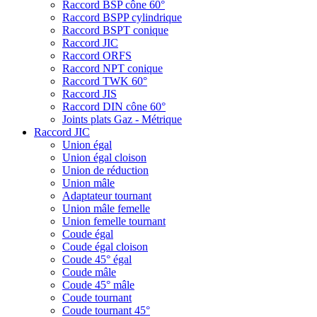
Raccord BSP cône 60°
Raccord BSPP cylindrique
Raccord BSPT conique
Raccord JIC
Raccord ORFS
Raccord NPT conique
Raccord TWK 60°
Raccord JIS
Raccord DIN cône 60°
Joints plats Gaz - Métrique
Raccord JIC
Union égal
Union égal cloison
Union de réduction
Union mâle
Adaptateur tournant
Union mâle femelle
Union femelle tournant
Coude égal
Coude égal cloison
Coude 45° égal
Coude mâle
Coude 45° mâle
Coude tournant
Coude tournant 45°