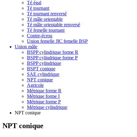
Té égal
Té tournant
Té tournant renversé
Té mâle orientable
Té mâle orientable renversé
Té femelle tournant
Contre-écrou
Union femelle JIC femelle BSP
Union mâle
BSPP cylindrique forme R
BSPP cylindrique forme P
BSPP cylindrique
BSPT conique
SAE cylindrique
NPT conique
Agricole
Métrique forme R
Métrique forme I
Métrique forme P
Métrique cylindrique
NPT conique
NPT conique