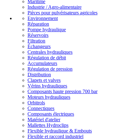
Maritime
Industrie / Agro-alimentaire
Pièces pour pulvérisateurs agricoles
Environnement
Réparation
Pompe hydraulique
Réservoirs
Filtration
Échangeurs
Centrales hydrauliques
Régulation de débit
Accumulateurs
Régulation de pression
Distribution
Clapets et valves
Vérins hydrauliques
Composants haute pression 700 bar
Moteurs hydrauliques
Orbitrols
Connectiques
Composants électriques
Matériel d'atelier
Mallettes Hydroclips
Flexible hydraulique & Embouts
Flexible et raccord industriel