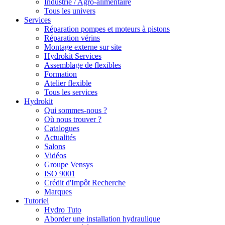
Industrie / Agro-alimentaire
Tous les univers
Services
Réparation pompes et moteurs à pistons
Réparation vérins
Montage externe sur site
Hydrokit Services
Assemblage de flexibles
Formation
Atelier flexible
Tous les services
Hydrokit
Qui sommes-nous ?
Où nous trouver ?
Catalogues
Actualités
Salons
Vidéos
Groupe Vensys
ISO 9001
Crédit d'Impôt Recherche
Marques
Tutoriel
Hydro Tuto
Aborder une installation hydraulique