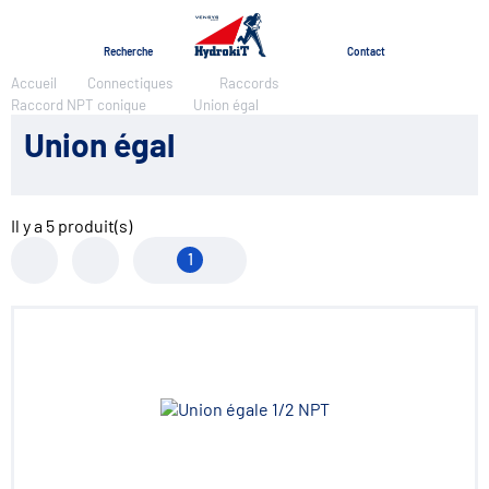
Menu
Recherche
Contact
Accueil
Connectiques
Raccords
Raccord NPT conique
Union égal
Union égal
Il y a
5
produit(s)
1