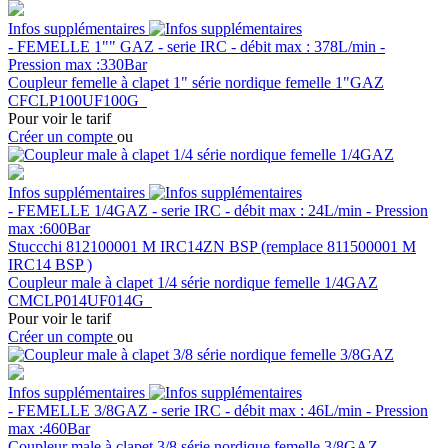
Infos supplémentaires
- FEMELLE 1"" GAZ - serie IRC - débit max : 378L/min -
Pression max :330Bar
Coupleur femelle à clapet 1" série nordique femelle 1"GAZ
CFCLP100UF100G
Pour voir le tarif
Créer un compte
ou
Infos supplémentaires
- FEMELLE 1/4GAZ - serie IRC - débit max : 24L/min - Pression
max :600Bar
Stuccchi 812100001 M IRC14ZN BSP (remplace 811500001 M
IRC14 BSP )
Coupleur male à clapet 1/4 série nordique femelle 1/4GAZ
CMCLP014UF014G
Pour voir le tarif
Créer un compte
ou
Infos supplémentaires
- FEMELLE 3/8GAZ - serie IRC - débit max : 46L/min - Pression
max :460Bar
Coupleur male à clapet 3/8 série nordique femelle 3/8GAZ