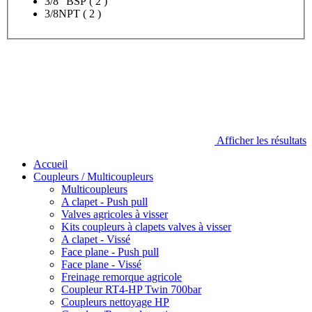
3/8" BSP
( 2 )
3/8NPT
( 2 )
Afficher les résultats
Accueil
Coupleurs / Multicoupleurs
Multicoupleurs
A clapet - Push pull
Valves agricoles à visser
Kits coupleurs à clapets valves à visser
A clapet - Vissé
Face plane - Push pull
Face plane - Vissé
Freinage remorque agricole
Coupleur RT4-HP Twin 700bar
Coupleurs nettoyage HP