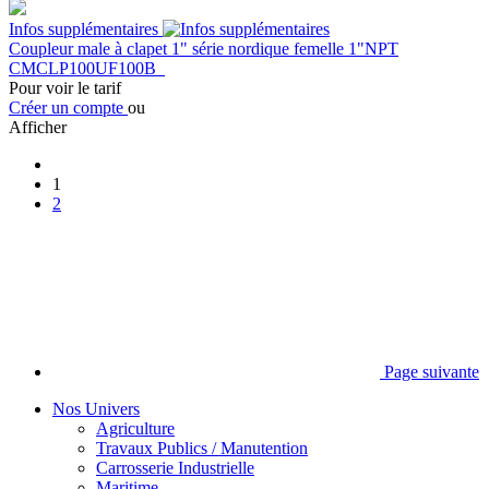
Infos supplémentaires
Coupleur male à clapet 1" série nordique femelle 1"NPT
CMCLP100UF100B
Pour voir le tarif
Créer un compte
ou
Afficher
1
2
Page suivante
Nos Univers
Agriculture
Travaux Publics / Manutention
Carrosserie Industrielle
Maritime