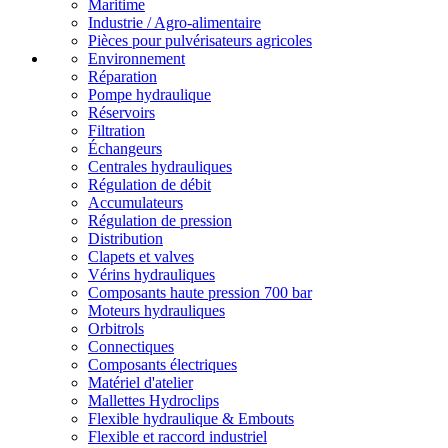
Maritime
Industrie / Agro-alimentaire
Pièces pour pulvérisateurs agricoles
Environnement
Réparation
Pompe hydraulique
Réservoirs
Filtration
Échangeurs
Centrales hydrauliques
Régulation de débit
Accumulateurs
Régulation de pression
Distribution
Clapets et valves
Vérins hydrauliques
Composants haute pression 700 bar
Moteurs hydrauliques
Orbitrols
Connectiques
Composants électriques
Matériel d'atelier
Mallettes Hydroclips
Flexible hydraulique & Embouts
Flexible et raccord industriel