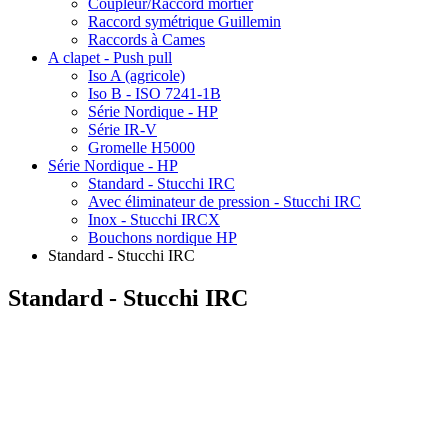
Coupleur/Raccord mortier
Raccord symétrique Guillemin
Raccords à Cames
A clapet - Push pull
Iso A (agricole)
Iso B - ISO 7241-1B
Série Nordique - HP
Série IR-V
Gromelle H5000
Série Nordique - HP
Standard - Stucchi IRC
Avec éliminateur de pression - Stucchi IRC
Inox - Stucchi IRCX
Bouchons nordique HP
Standard - Stucchi IRC
Standard - Stucchi IRC