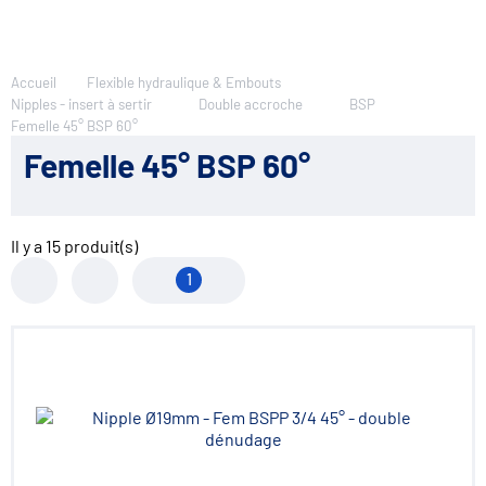
Accueil
Flexible hydraulique & Embouts
Nipples - insert à sertir
Double accroche
BSP
Femelle 45° BSP 60°
Femelle 45° BSP 60°
Il y a
15
produit(s)
1