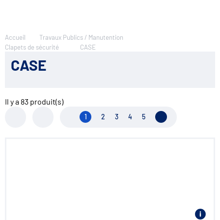
Accueil
Travaux Publics / Manutention
Clapets de sécurité
CASE
CASE
Il y a
83
produit(s)
1
2
3
4
5
Page suivante