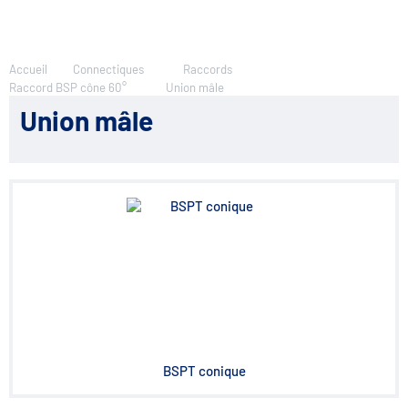
Accueil
Connectiques
Raccords
Raccord BSP cône 60°
Union mâle
Union mâle
BSPT conique