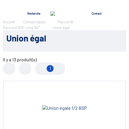
Menu
Recherche
Contact
Accueil
Connectiques
Raccords
Raccord BSP cône 60°
Union égal
Union égal
Il y a
13
produit(s)
1