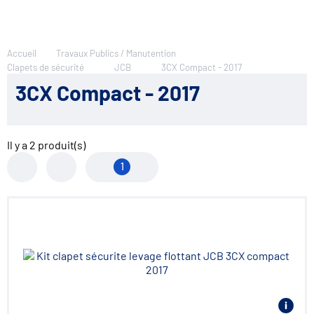
Accueil
Travaux Publics / Manutention
Clapets de sécurité
JCB
3CX Compact - 2017
3CX Compact - 2017
Il y a
2
produit(s)
1